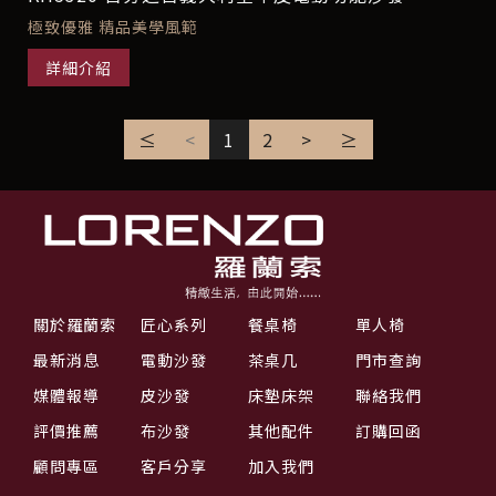
極致優雅 精品美學風範
詳細介紹
≤
<
1
2
>
≥
關於羅蘭索
匠心系列
餐桌椅
單人椅
最新消息
電動沙發
茶桌几
門市查詢
媒體報導
皮沙發
床墊床架
聯絡我們
評價推薦
布沙發
其他配件
訂購回函
顧問專區
客戶分享
加入我們