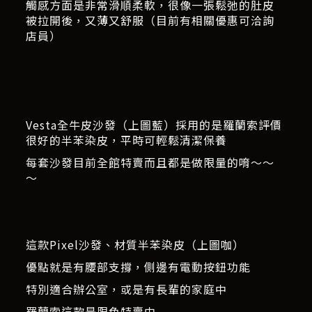
觸感方面是非常滑順柔軟，很像一張鬆弛的肚皮
被拉開後，又薄又舒服（目前有相關優惠可洽詢
店員）
Vesta全牛皮沙發（上圖藍）採用的是羅蘭索評價
很好的半苯染皮，平時可輕鬆清潔保養
每套沙發目前全館特賣而且都是做限量的唷～～
～
這款Pixel沙發、材質半苯染皮（上圖咖）
優點就是有腰部支撐，側邊有電動按鈕功能
特別適合辦公室，或是有長輩的家庭中
羅蘭索這款是限色特賣中