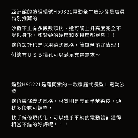
亞洲館的這組編號H50321電動全牛皮沙發是店員
特別推薦的
沙發不止有多段數頭枕，還可調上升高度完全不
受限身形，腰背頸的硬度和支撐度都足夠！！
邊角設計也是採用德式風格，簡單俐落好清理！
側邊有ＵＳＢ插孔可以滿足充電需求～
編號H95221是羅蘭索的一款家庭式長型Ｌ電動沙
發
邊角線條義式風格，材質則是亮面半苯染皮，頭
枕多段數可調整，
扶手線條現代化，可以幾乎平躺的電動設計獲得
相當不錯的好評呢！！！