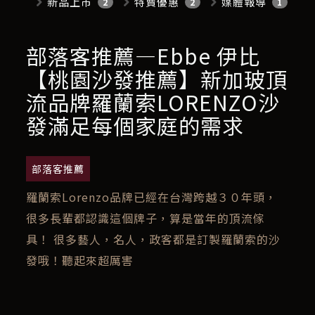
新品上市
特賣優惠
媒體報導
2
2
1
部落客推薦—Ebbe 伊比
【桃園沙發推薦】新加玻頂
流品牌羅蘭索LORENZO沙
發滿足每個家庭的需求
部落客推薦
羅蘭索Lorenzo品牌已經在台灣跨越３０年頭，
很多長輩都認識這個牌子，算是當年的頂流傢
具！ 很多藝人，名人，政客都是訂製羅蘭索的沙
發哦！聽起來超厲害