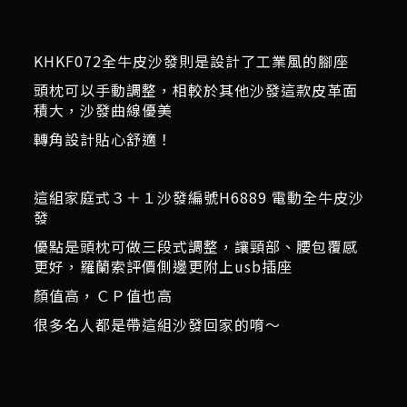
KHKF072全牛皮沙發則是設計了工業風的腳座
頭枕可以手動調整，相較於其他沙發這款皮革面
積大，沙發曲線優美
轉角設計貼心舒適！
這組家庭式３＋１沙發編號H6889 電動全牛皮沙
發
優點是頭枕可做三段式調整，讓頸部、腰包覆感
更好，羅蘭索評價側邊更附上usb插座
顏值高，ＣＰ值也高
很多名人都是帶這組沙發回家的唷～