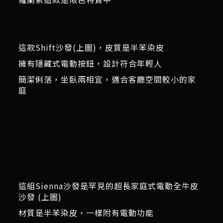
這款Shift沙發(上圖)，皮質是半苯染皮
擁有隱藏式電動按鈕，設計符合年輕人
簡潔俐落，坐臥兩相宜，適合客廳空間較小的家
庭
這組Sienna沙發是罕見的超長家庭式電動全牛皮
沙發 (上圖)
材質是半苯染皮，一樣附有電動功能