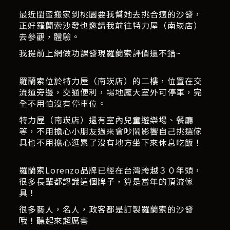
最近閨蜜搬家到桃園要我幫她去挑合適的沙發，
正好羅蘭索沙發也邀請我前往特力屋（南崁店）
去參觀，體驗。
我提前上網做功課發現羅蘭索評價還不錯~
羅蘭索位於特力屋（南崁店）的二樓，位置在交
流道旁邊，交通便利，場地龐大室外可停車，完
全不用怕沒有停車位。
特力屋（南崁店）還有室內兒童遊樂場、餐廳
等，不用擔心小朋友過來會吵鬧影響自己挑選傢
具也不用擔心逛累了沒有地方坐下來休息吃飯！
羅蘭索Lorenzo品牌已經在台灣跨越３０年頭，
很多長輩都認識這個牌子，算是當年的頂流傢
具！
很多藝人，名人，政客都是訂製羅蘭索的沙發
哦！聽起來超厲害