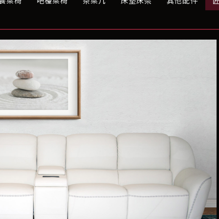
餐桌椅
吧檯桌椅
茶桌几
床墊床架
其他配件