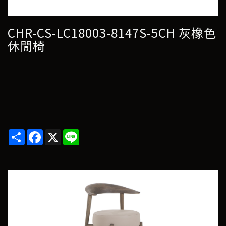
CHR-CS-LC18003-8147S-5CH 灰橡色
休閒椅
Share
Facebook
X
Line