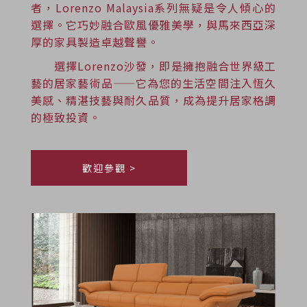
者，Lorenzo Malaysia系列無疑是令人傾心的
選擇。它巧妙融合歐風優雅美學，與馬來西亞深
厚的家具製造卓越聲譽。
選擇Lorenzo沙發，即是擁抱融合世界級工
藝的居家藝術品——它為您的生活空間注入恆久
美感、精湛技藝與耐久品質，成為提升居家格調
的極致投資。
歡迎參觀 >