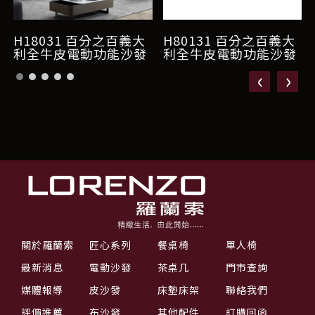
H18031 百分之百義大
H80131 百分之百義大
利全牛皮電動功能沙發
利全牛皮電動功能沙發
‹
›
關於羅蘭索
匠心系列
餐桌椅
單人椅
最新消息
電動沙發
茶桌几
門市查詢
媒體報導
皮沙發
床墊床架
聯絡我們
評價推薦
布沙發
其他配件
訂購回函