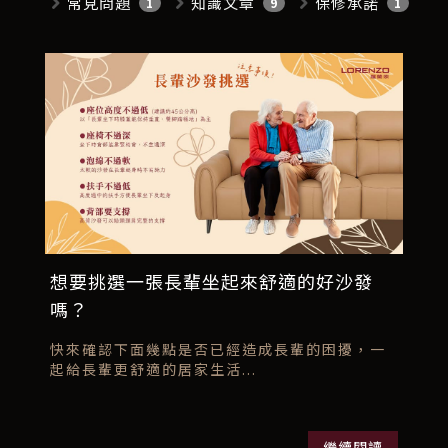
常見問題
知識文章
保修承諾
1
9
1
想要挑選一張長輩坐起來舒適的好沙發
嗎？
快來確認下面幾點是否已經造成長輩的困擾，一
起給長輩更舒適的居家生活...
繼續閱讀