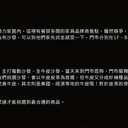
的特力家居內，這裡有著很多間的家具品牌商進駐，雖然競爭，但
布沙發，可以到他們家先試坐感受一下，門市分別在1F、B
品牌，主打電動沙發、全牛皮沙發，當天來到門市逛時，門市服
我們挑選沙發，會以牛皮皮革為首選，但牛皮又分成好幾種品
老黃牛皮，其次則是美國、紐澳等地的牛皮哦！對於皮革的使
試過才能挑選到最合適的商品。