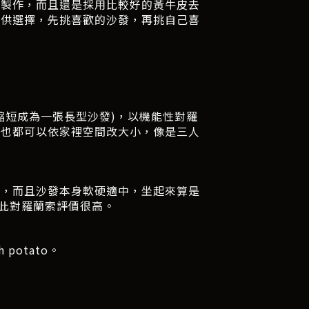
去製作，而且還是採用比較好的黃牛皮去
革供選擇，先挑喜歡的沙發，再挑自己喜
縮短成為一張長型沙發)，以機能性對羅
寸也都可以依家裡空間改大小，像是三人
適，而且沙發本身軟硬適中，坐起來算是
此對羅蘭索評價很高。
otato。