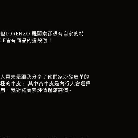
LORENZO 羅蘭索卻很有自家的特
1F皆有商品的擺設哦！
務人員先是跟我分享了他們家沙發皮革的
種的牛皮， 其中黃牛皮是內行人會選擇
用，我對羅蘭索評價還滿高滴~