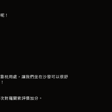
感呢！
的靠枕用處，讓我們坐在沙發可以很舒
好！
再次對羅蘭索評價加分。