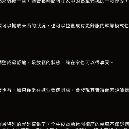
起來偏硬一些，適合長時間待在家中的長輩們挑的一款沙發
成可以擺放東西的狀況，也可以拉直成有更舒服的頭靠模式
調整成最舒適、最放鬆的狀態，讓在家也可以很享受。
發也有，如果你常在逛沙發傢具店，會發現其實羅蘭索評價
得最特別的就是這張了，全牛皮電動休閒椅座的坐感不僅舒