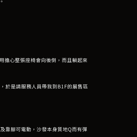
。
不用擔心整張座椅會向後倒，而且躺起來
，於是請服務人員帶我到B1F的展售區
及靠腳可電動，沙發本身質地Q而有彈