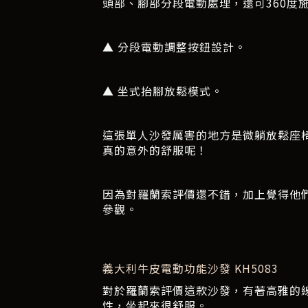
頭部、腳部分段電動處理，還可360度
▲ 分段電動調整按鈕設計。
▲ 坐式抬腳放鬆模式。
這張單人沙發厲害的地方是微躺放鬆座
真的意外的舒服呢！
因為對羅蘭索評價還不錯，加上覺得他
參觀。
義大利牛皮電動功能沙發 KH5083
對於羅蘭索評價這款沙發，有著高雅的
性，坐起來很舒服。